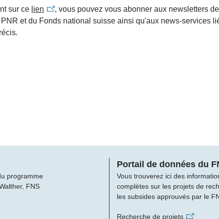
nt sur ce
lien
, vous pouvez vous abonner aux newsletters d
s PNR et du Fonds national suisse ainsi qu'aux news-services li
écis.
Portail de données du 
du programme
Vous trouverez ici des informatio
 Walther, FNS
complètes sur les projets de rec
les subsides approuvés par le F
Recherche de projets