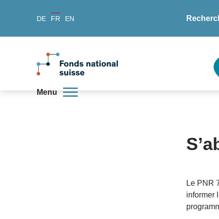
Recherc
DE
FR
EN
Menu
S’ab
Le PNR 7
informer
programme