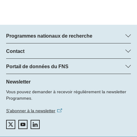
Programmes nationaux de recherche
Vous trouverez ici des informations sur tous les Programmes
nationaux de recherche (PNR) :
Contact
Manager du programme
Tous les PNR
Dr Pascal Walther, FNS
Portail de données du FNS
Tél.: +
Vous trouverez ici des informations complètes sur les projets de
22
recherche et les subsides approuvés par le FNS.
Newsletter
E-Mail:
Vous pouvez demander à recevoir régulièrement la newsletter
Recherche de projets
Programmes.
S’abonner à la newsletter