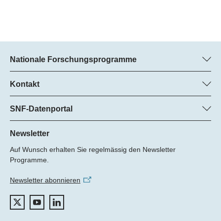
Nationale Forschungsprogramme
Hier finden Sie Informationen zu allen Nationalen
Forschungsprogrammen (NFP):
Kontakt
Programm-Manager
Alle NFP
Dr. Pascal Walther, SNF
SNF-Datenportal
Tel.: +
Hier finden Sie umfangreiche Informationen zu den vom SNF
22
geförderten Projekten.
Newsletter
E-Mail:
Auf Wunsch erhalten Sie regelmässig den Newsletter
Zum Datenportal
Programme.
Newsletter abonnieren