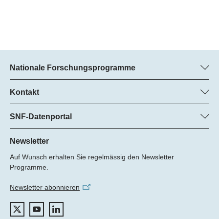
Nationale Forschungsprogramme
Hier finden Sie Informationen zu allen Nationalen
Forschungsprogrammen (NFP):
Kontakt
Programm-Manager
Alle NFP
Dr. Pascal Walther, SNF
SNF-Datenportal
Tel.: +
Hier finden Sie umfangreiche Informationen zu den vom SNF
22
geförderten Projekten.
Newsletter
E-Mail:
Auf Wunsch erhalten Sie regelmässig den Newsletter
Zum Datenportal
Programme.
Newsletter abonnieren