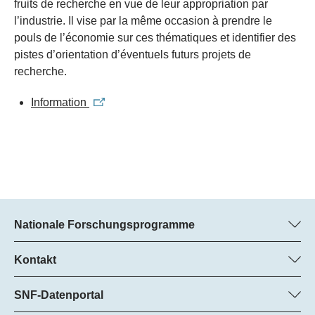
fruits de recherche en vue de leur appropriation par
l’industrie. Il vise par la même occasion à prendre le
pouls de l’économie sur ces thématiques et identifier des
pistes d’orientation d’éventuels futurs projets de
recherche.
Information
Nationale Forschungsprogramme
Hier finden Sie Informationen zu allen Nationalen
Forschungsprogrammen (NFP):
Kontakt
Programm-Manager
Alle NFP
Dr. Pascal Walther, SNF
SNF-Datenportal
Tel.: +