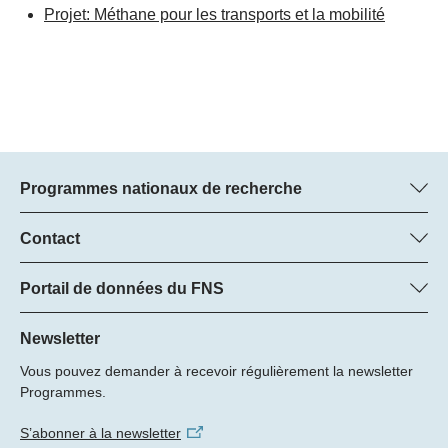
Projet: Méthane pour les transports et la mobilité
Programmes nationaux de recherche
Vous trouverez ici des informations sur tous les Programmes
nationaux de recherche (PNR) :
Contact
Manager du programme
Tous les PNR
Dr Pascal Walther, FNS
Portail de données du FNS
Tél.: +
Vous trouverez ici des informations complètes sur les projets de
22
recherche et les subsides approuvés par le FNS.
Newsletter
E-Mail:
Vous pouvez demander à recevoir régulièrement la newsletter
Recherche de projets
Programmes.
S’abonner à la newsletter