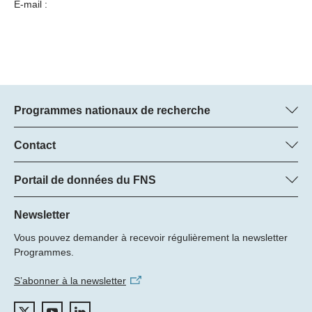
E-mail :
Programmes nationaux de recherche
Vous trouverez ici des informations sur tous les Programmes
nationaux de recherche (PNR) :
Contact
Manager du programme
Tous les PNR
Dr Pascal Walther, FNS
Portail de données du FNS
Tél.: +
Vous trouverez ici des informations complètes sur les projets de
22
recherche et les subsides approuvés par le FNS.
Newsletter
E-Mail:
Vous pouvez demander à recevoir régulièrement la newsletter
Recherche de projets
Programmes.
S’abonner à la newsletter