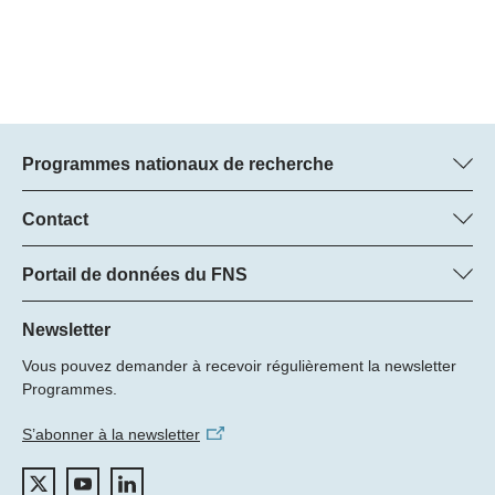
Programmes nationaux de recherche
Vous trouverez ici des informations sur tous les Programmes
nationaux de recherche (PNR) :
Contact
Manager du programme
Tous les PNR
Dr Pascal Walther, FNS
Portail de données du FNS
Tél.: +
Vous trouverez ici des informations complètes sur les projets de
22
recherche et les subsides approuvés par le FNS.
Newsletter
E-Mail:
Vous pouvez demander à recevoir régulièrement la newsletter
Recherche de projets
Programmes.
S’abonner à la newsletter