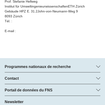
Prof. Stefanie Hellweg
Institut für UmweltingenieurwissenschaftenETH Zürich
Gebäude HPZ E. 31.2John-von-Neumann-Weg 9
8093 Zürich
Tél. :
E-mail :
Programmes nationaux de recherche
Vous trouverez ici des informations sur tous les Programmes
nationaux de recherche (PNR) :
Contact
Manager du programme
Tous les PNR
Dr Pascal Walther, FNS
Portail de données du FNS
Tél.: +
Vous trouverez ici des informations complètes sur les projets de
22
recherche et les subsides approuvés par le FNS.
Newsletter
E-Mail: