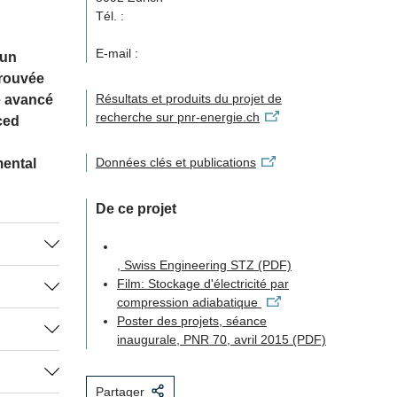
Tél. :
E-mail :
 un
prouvée
Résultats et produits du projet de
e avancé
recherche sur pnr-energie.ch
ced
Données clés et publications
mental
De ce projet
, Swiss Engineering STZ
(PDF)
Film: Stockage d'électricité par
compression adiabatique
seau et
Poster des projets, séance
% du
leur
inaugurale, PNR 70, avril 2015
(PDF)
ipaux
rmédiaire
et leur
lumière
ences
Partager