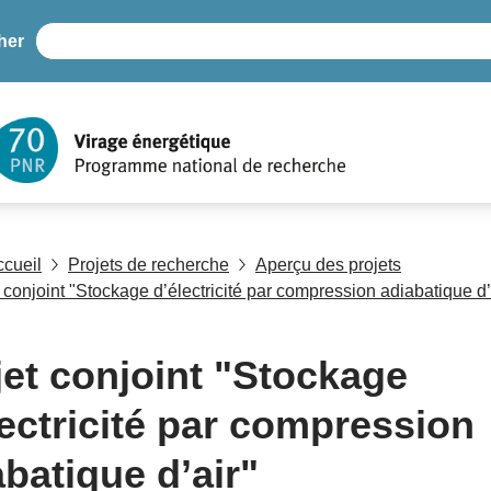
her
ccueil
Projets de recherche
Aperçu des projets
 conjoint "Stockage d’électricité par compression adiabatique d’
jet conjoint "Stockage
lectricité par compression
abatique d’air"