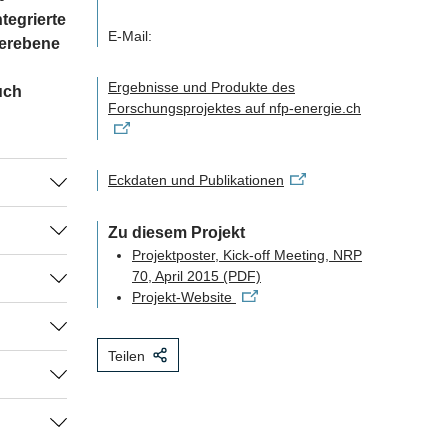
tegrierte
E-Mail:
ierebene
Ergebnisse und Produkte des
uch
Forschungsprojektes auf nfp-energie.ch
Eckdaten und Publikationen
de
Zu diesem Projekt
egie 2050
Projektposter, Kick-off Meeting, NRP
bei
thodik zu
70, April 2015
(PDF)
Projekt-Website
male
r
ion
klungs-
 und
künftigen
ernez
Teilen
ourcen;
galt es,
en das
Prognose
g von MES
elegt, um
 bei der
e Dynamik
Wärme-
kosten
ale
ng der
chtlich
und