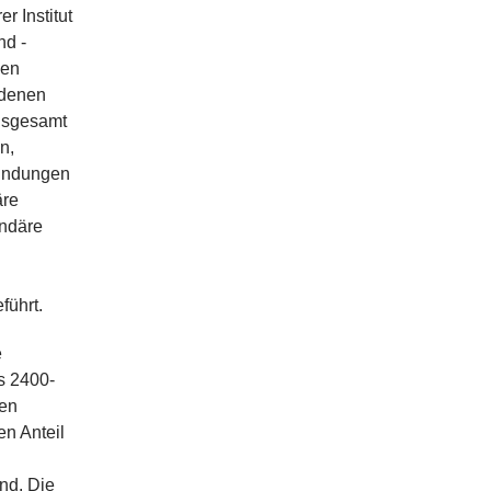
 Institut
nd -
hen
edenen
insgesamt
n,
bindungen
äre
undäre
führt.
e
s 2400-
gen
en Anteil
nd. Die