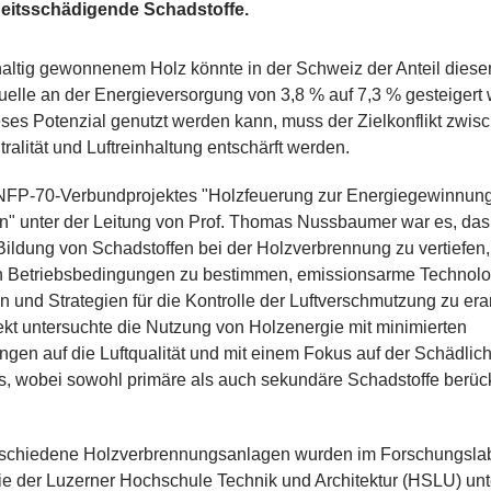
eitsschädigende Schadstoffe.
haltig gewonnenem Holz könnte in der Schweiz der Anteil diese
elle an der Energieversorgung von 3,8 % auf 7,3 % gesteigert
ses Potenzial genutzt werden kann, muss der Zielkonflikt zwis
alität und Luftreinhaltung entschärft werden.
 NFP-70-Verbundprojektes "Holzfeuerung zur Energiegewinnung
" unter der Leitung von Prof. Thomas Nussbaumer war es, da
Bildung von Schadstoffen bei der Holzverbrennung zu vertiefen
n Betriebsbedingungen zu bestimmen, emissionsarme Technolo
n und Strategien für die Kontrolle der Luftverschmutzung zu era
kt untersuchte die Nutzung von Holzenergie mit minimierten
gen auf die Luftqualität und mit einem Fokus auf der Schädlich
, wobei sowohl primäre als auch sekundäre Schadstoffe berück
schiedene Holzverbrennungsanlagen wurden im Forschungsla
e der Luzerner Hochschule Technik und Architektur (HSLU) unt