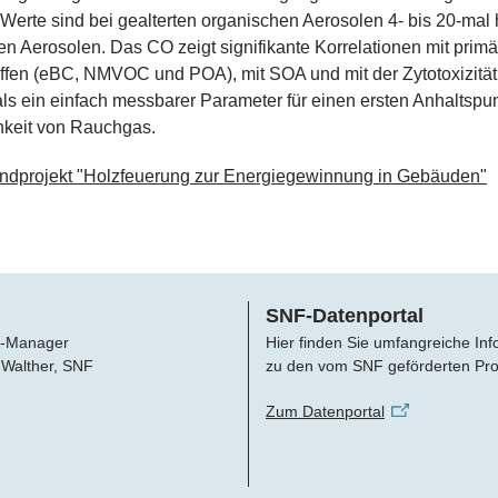
rte sind bei gealterten organischen Aerosolen 4- bis 20-mal 
hen Aerosolen. Das CO zeigt signifikante Korrelationen mit prim
fen (eBC, NMVOC und POA), mit SOA und mit der Zytotoxizität 
ls ein einfach messbarer Parameter für einen ersten Anhaltspun
hkeit von Rauchgas.
ndprojekt "Holzfeuerung zur Energiegewinnung in Gebäuden"
SNF-Datenportal
-Manager
Hier finden Sie umfangreiche In
 Walther, SNF
zu den vom SNF geförderten Pro
Zum Datenportal