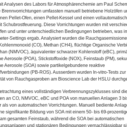
it Analysen des Labors für Atmosphärenchemie am Paul Scherrer
e Brennvorrichtungen umfassten manuell betriebene Holzöfen u
inen Pellet-Ofen, einen Pellet-Kessel und einen vollautomatisc
it Schubrostfeuerung. Diese Vorrichtungen wurden mit verschi
ffen und unter unterschiedlichen Bedingungen betrieben, was 
eter-Settings ergab. Analysiert wurden die Rauchgasemissione
Kohlenmonoxid (CO), Methan (CH4), flüchtige Organische Ver
han (NMVOC), äquivalenter schwarzer Kohlenstoff (eBC), prim
e Aerosole (POA), Stickstoffoxide (NOX), Feinstaub (PM), sek
he Aerosole (SOA) sowie partikelgebundene reaktive
ffverbindungen (PB-ROS). Ausserdem wurden In-vitro-Tests zur
zität von Rauchgasproben am Bioscience Lab der HSLU durchge
etrachtung eines vollständigen Verbrennungszyklusses sind di
en an CO, NMVOC, eBC und POA von manuellen Anlagen 3 bi
r als von automatischen Vorrichtungen. Manuell bediente Anla
ne signifikante Bildung von SOA mit einem 50- bis 69-prozentig
am gesamten Feinstaub, während die SOA bei automatischen
ungsanlagen und stationären Bedingungen vernachlässigbar si