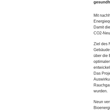
gesundh
​Mit nach
Energiequ
Damit die
CO2-Neutr
Ziel des
Gebäuden
über die 
optimale
entwickel
Das Proje
Auswirkun
Rauchgas
wurden.
Neun ver
Bioenergi