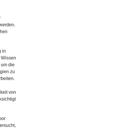
r
 werden.
chen
 in
s Wissen
, um die
gien zu
rbeiten.
keit von
sichtigt
bor
ersucht,