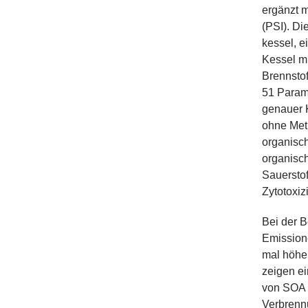
ergänzt m
(PSI). Di
kessel, e
Kessel m
Brennsto
51 Param
genauer 
ohne Met
organisch
organisc
Sauersto
Zytotoxi
Bei der B
Emission
mal höhe
zeigen ei
von SOA 
Verbrenn