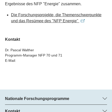
Ergebnisse des NFP "Energie" zusammen.
Die Forschungsprojekte, die Themenschwerpunkte
und das Resümee des "NFP Energie"
Kontakt
Dr. Pascal Walther
Programm-Manager NFP 70 und 71
E-Mail:
Nationale Forschungsprogramme
Hier finden Sie Informationen zu allen Nationalen
Forschungsprogrammen (NFP):
Kontakt