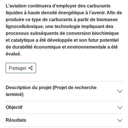
L’aviation continuera d’employer des carburants
liquides à haute densité énergétique à l’avenir. Afin de
produire ce type de carburants à partir de biomasse
lignocellulosique, une technologie impliquant des
processus subséquents de conversion biochimique
et catalytique a été développée et son futur potentiel
de durabilité économique et environnementale a été
évalué.
Partager
Description du projet (Projet de recherche
terminé)
Le recours aux carburants fossiles et carbonés en guise
Objectif
de source d’énergie devient de plus en plus
Étudier la combinaison des processus de conversion
Résultats
problématique en termes de durabilité. Alors qu’il existe
biologique et catalytique dans le but d’accroître la
diverses sources d’énergie alternatives pour la