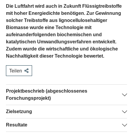
Die Luftfahrt wird auch in Zukunft Flüssigtreibstoffe
mit hoher Energiedichte benötigen. Zur Gewinnung
solcher Treibstoffe aus lignocellulosehaltiger
Biomasse wurde eine Technologie mit
aufeinanderfolgenden biochemischen und
katalytischen Umwandlungsverfahren entwickelt.
Zudem wurde die wirtschaftliche und ökologische
Nachhaltigkeit dieser Technologie bewertet.
Teilen
Projektbeschrieb (abgeschlossenes
Forschungsprojekt)
Die Verwendung von fossilen Treibstoffen als
Zielsetzung
Energiequelle ist aufgrund des abgegebenen CO2 aus
Untersuchung der Kombination von biologischen und
Resultate
ökologischen Gründen immer weniger vertretbar. Zwar
katalytischen Umwandlungsprozessen zur Erweiterung
existieren verschiedene alternative Energiequellen für die