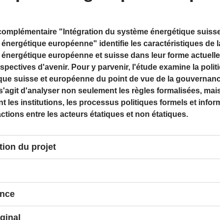
complémentaire "Intégration du système énergétique suisse
 énergétique européenne" identifie les caractéristiques de l
e énergétique européenne et suisse dans leur forme actuelle
spectives d'avenir. Pour y parvenir, l'étude examine la polit
que suisse et européenne du point de vue de la gouvernanc
 s'agit d'analyser non seulement les règles formalisées, mai
 les institutions, les processus politiques formels et infor
actions entre les acteurs étatiques et non étatiques.
tion du projet
re partie de l'étude examine les différences et les lacunes au n
aire entre les cadres juridiques européen et suisse. Les norme
s en vigueur et les propositions législatives de la Commission
omplémentaire s'articule autour des grandes lignes suivantes:
ance
ne ("Clean Energy for All Europeans", connu également sous l
e des différences régulatoires entre l'UE et la Suisse concerna
’hiver") seront prises en compte dans cette analyse. De plus, l'
omplémentaire analyse les effets de l'"européanisation" de la po
iginal