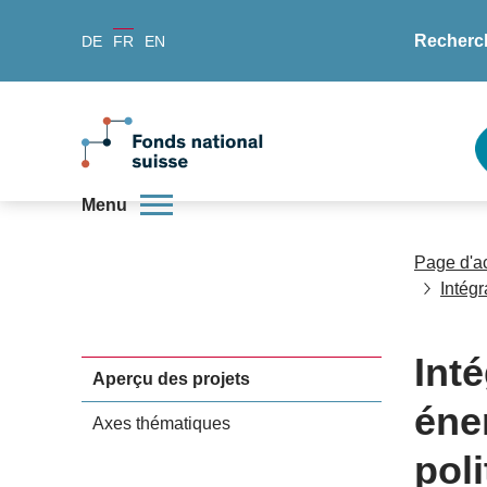
Recherc
DE
FR
EN
Menu
Page d'a
Intég
Int
Aperçu des projets
éne
Axes thématiques
pol