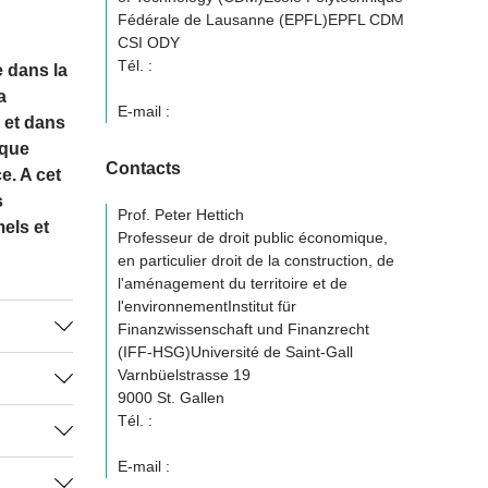
Fédérale de Lausanne (EPFL)EPFL CDM
CSI ODY
Tél. :
 dans la
a
E-mail :
 et dans
ique
Contacts
e. A cet
s
Prof. Peter Hettich
mels et
Professeur de droit public économique,
en particulier droit de la construction, de
l'aménagement du territoire et de
l'environnementInstitut für
Finanzwissenschaft und Finanzrecht
(IFF-HSG)Université de Saint-Gall
iveau
Varnbüelstrasse 19
9000 St. Gallen
s
Tél. :
e nom de
E-mail :
nt la mise
étude
litique