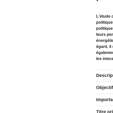
L'étude 
politique
politiqu
leurs per
énergéti
égard, il
également
les inter
Descrip
La premiè
Objectif
réglement
juridique
L'étude c
Import
européen
Analys
"paquet d
L'étude c
Titre or