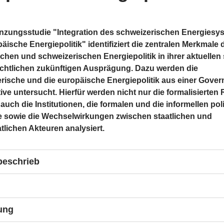
nzungsstudie "Integration des schweizerischen Energiesys
äische Energiepolitik" identifiziert die zentralen Merkmale 
chen und schweizerischen Energiepolitik in ihrer aktuellen
chtlichen zukünftigen Ausprägung. Dazu werden die
rische und die europäische Energiepolitik aus einer Gover
ive untersucht. Hierfür werden nicht nur die formalisierten 
auch die Institutionen, die formalen und die informellen pol
 sowie die Wechselwirkungen zwischen staatlichen und
atlichen Akteuren analysiert.
beschrieb
e untersucht im ersten Teil die Unterschiede und Regelungslüc
 dem europäischen und dem schweizerischen Rechtsrahmen. 
owohl die geltenden Rechtsnormen als auch die von der Europ
nzungsstudie setzt folgende Schwerpunkte:
ung
on vorgelegten Rechtsvorschläge ("Clean Energy for All Europ