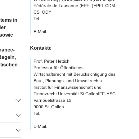
Fédérale de Lausanne (EPFL)EPFL CDM
CSI ODY
Tel.:
tems in
der
E-Mail:
 sowie
Kontakte
nance-
Regeln,
Prof. Peter Hettich
itischen
Professor für Öffentliches
Wirtschaftsrecht mit Berücksichtigung des
Bau-, Planungs- und Umweltrechts
Institut für Finanzwissenschaft und
Finanzrecht Universität St.GallenIFF-HSG
Varnbüelstrasse 19
9000 St. Gallen
Tel.:
ken
Dazu
E-Mail:
äischen
eans"-