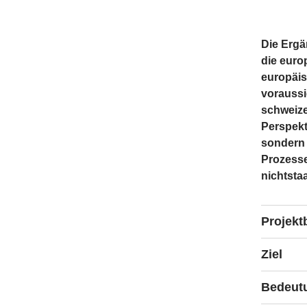
Die Ergä
die europ
europäis
voraussi
schweize
Perspekt
sondern 
Prozesse
nichtsta
Projekt
Die Studi
Ziel
zwischen
werden s
Die Ergä
Bedeut
Kommissi