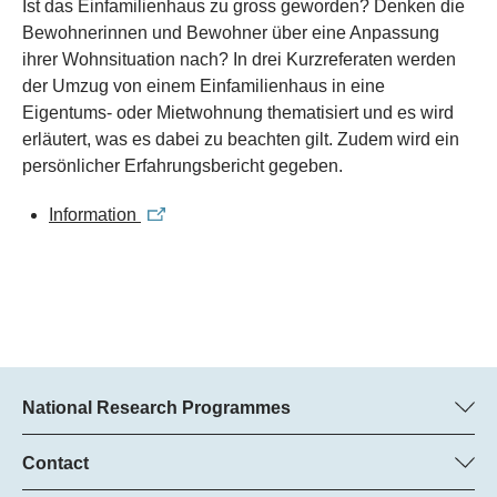
Ist das Einfamilienhaus zu gross geworden? Denken die
Bewohnerinnen und Bewohner über eine Anpassung
ihrer Wohnsituation nach? In drei Kurzreferaten werden
der Umzug von einem Einfamilienhaus in eine
Eigentums- oder Mietwohnung thematisiert und es wird
erläutert, was es dabei zu beachten gilt. Zudem wird ein
persönlicher Erfahrungsbericht gegeben.
Information
National Research Programmes
Here you can find information concerning all National Research
Programmes (NRPs):
Contact
Programme manager